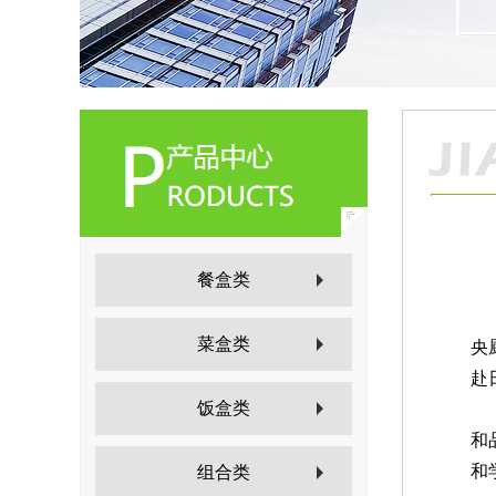
餐盒类
2
菜盒类
央
赴
饭盒类
考
和
和
组合类