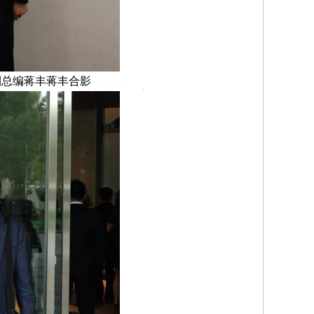
刊总编蒋丰蒋丰合影