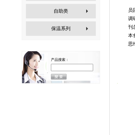
考
员
自助类
调
刊
保温系列
本
思
产品搜索：