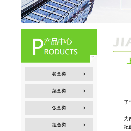
餐盒类
于
菜盒类
为
了
饭盒类
于
为
组合类
纪