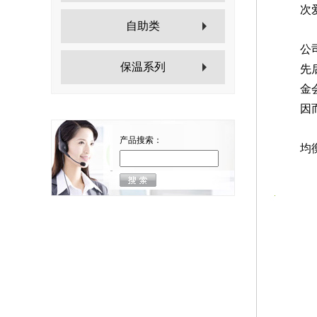
次
自助类
为
公
保温系列
先
金
因
使
产品搜索：
均
回
附