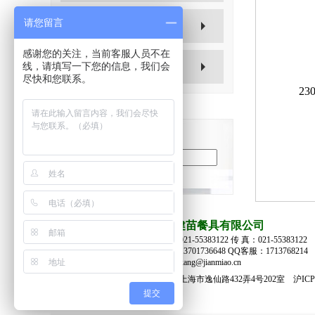
请您留言
自助类
感谢您的关注，当前客服人员不在
线，请填写一下您的信息，我们会
保温系列
尽快和您联系。
23
产品搜索：
上海健苗餐具有限公司
电 话：021-55383122 传 真：021-55383122
手 机：13701736648 QQ客服：1713768214
Email：kang@jianmiao.cn
地 址：上海市逸仙路432弄4号202室
沪ICP
提交