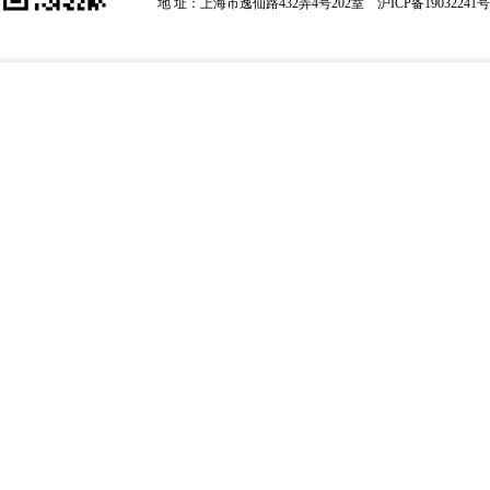
地 址：上海市逸仙路432弄4号202室
沪ICP备19032241