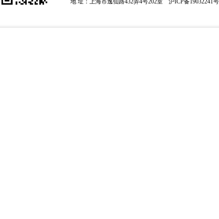
地 址：上海市逸仙路432弄4号202室
沪ICP备19032241